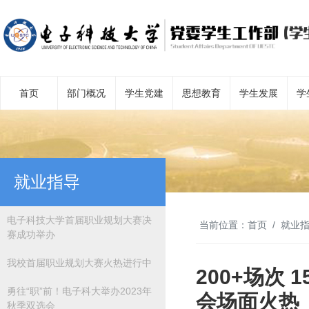
首页
部门概况
学生党建
思想教育
学生发展
学
就业指导
电子科技大学首届职业规划大赛决
当前位置：
首页
就业
赛成功举办
我校首届职业规划大赛火热进行中
200+场次 
勇往“职”前！电子科大举办2023年
会场面火热
秋季双选会