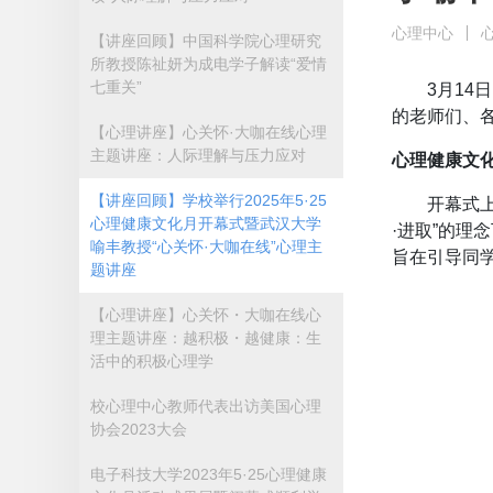
心理中心
【讲座回顾】中国科学院心理研究
所教授陈祉妍为成电学子解读“爱情
七重关”
3月14
的老师们、
【心理讲座】心关怀·大咖在线心理
主题讲座：人际理解与压力应对
心理健康文化
【讲座回顾】学校举行2025年5·25
开幕式上
心理健康文化月开幕式暨武汉大学
·进取”的理
喻丰教授“心关怀·大咖在线”心理主
旨在引导同
题讲座
【心理讲座】心关怀・大咖在线心
理主题讲座：越积极・越健康：生
活中的积极心理学
校心理中心教师代表出访美国心理
协会2023大会
电子科技大学2023年5·25心理健康