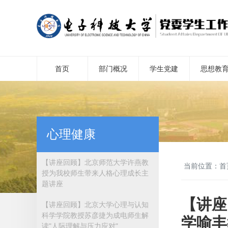
首页
部门概况
学生党建
思想教
心理健康
【讲座回顾】北京师范大学许燕教
当前位置：
首
授为我校师生带来人格心理成长主
题讲座
【讲座
【讲座回顾】北京大学心理与认知
科学学院教授苏彦捷为成电师生解
学喻丰
读"人际理解与压力应对"