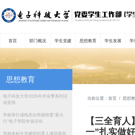
首页
部门概况
学生党建
思想教育
学生发展
学
思想教育
电子科技大学2025年毕业季系列活
当前位置：
首页
思想
动安排
学校举行成电杰出班级班委“薪火
【三全育人
行”电子学院专场活动
一”扎实做
学校本科生党建组织育人项目获批