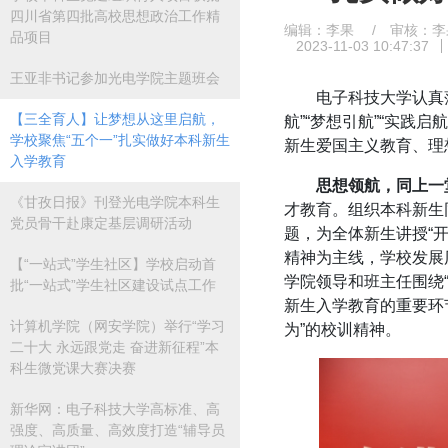
四川省第四批高校思想政治工作精
编辑：李果 / 审核：李
品项目
2023-11-03 10:47:37
王亚非书记参加光电学院主题班会
电子科技大学认真
【三全育人】让梦想从这里启航，
航”“梦想引航”“实践启
学校聚焦“五个一”扎实做好本科新生
新生爱国主义教育、理
入学教育
思想领航，同上一
《甘孜日报》刊登光电学院本科生
才教育。组织本科新生同
党员骨干赴康定基层调研活动
题，为全体新生讲授“开
精神为主线，学校发展
【“一站式”学生社区】学校启动首
学院领导和班主任围绕
批“一站式”学生社区建设试点工作
新生入学教育的重要环
计算机学院（网安学院）举行“学习
为”的校训精神。
二十大 永远跟党走 奋进新征程”本
科生微党课大赛决赛
新华网：电子科技大学高标准、高
强度、高质量、高效度打造“辅导员