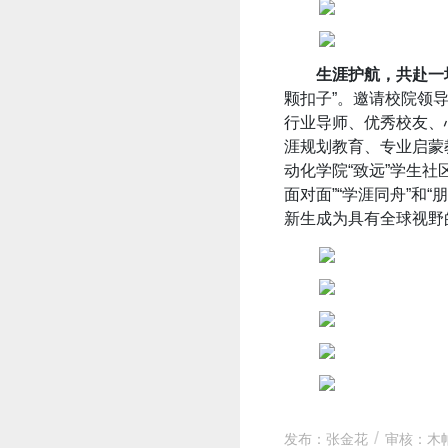
生涯护航，共赴一
颗扣子”。邀请校院领
行业导师、优秀校友、
涯规划教育、专业启蒙
动化学院“致远”学生社
面对面”“学涯同舟”和
新生成为具有全球视野
发布：张金花
审核：木