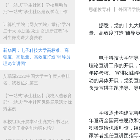
【“一站式”学生社区】学校启动首
思想教育科
外国语学
批“一站式”学生社区建设试点工作
计算机学院（网安学院）举行“学习
据悉，党的十九大
二十大 永远跟党走 奋进新征程”本
量、高效度打造“辅导
科生微党课大赛决赛
新华网：电子科技大学高标准、高
强度、高质量、高效度打造“辅导员
电子科技大学辅导
理论宣讲团”
理论宣讲工作的开展，
年终考核。 宣讲团由
艾瑞深2022中国大学生年度人物排
动的具体开展，党委宣
名，我校位列第三
负责宣讲主题指导、导
【“一站式”学生社区】我校入选教育
部“一站式”学生社区风采展示活动优
秀案例
学校逐步构建完善
年邀请全国高校思政和
学校组织开展本科生党支部书记及
积极邀请优质师资，组
党员骨干业务能力强化培训
家学者担任宣讲团指导