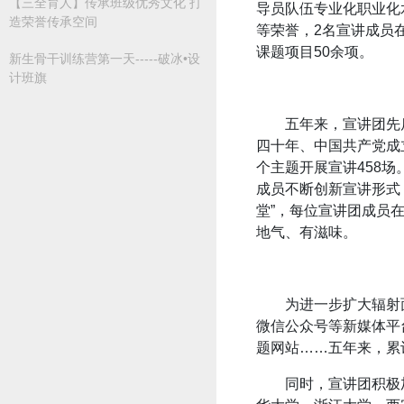
【三全育人】传承班级优秀文化 打
导员队伍专业化职业化
造荣誉传承空间
等荣誉，2名宣讲成员
课题项目50余项。
新生骨干训练营第一天-----破冰•设
计班旗
五年来，宣讲团先
四十年、中国共产党成
个主题开展宣讲458
成员不断创新宣讲形式
堂”，每位宣讲团成员
地气、有滋味。
为进一步扩大辐射
微信公众号等新媒体平
题网站……五年来，累计
同时，宣讲团积极