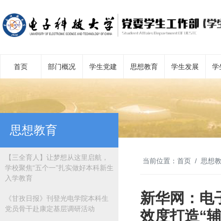
首页
部门概况
学生党建
思想教育
学生发展
学
思想教育
【三全育人】让梦想从这里启航，
当前位置：
首页
思想
学校聚焦“五个一”扎实做好本科新生
入学教育
新华网：电
《甘孜日报》刊登光电学院本科生
党员骨干赴康定基层调研活动
效度打造“