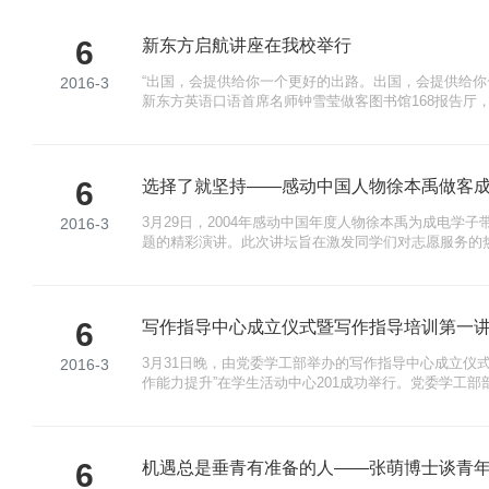
6
新东方启航讲座在我校举行
“出国，会提供给你一个更好的出路。出国，会提供给你一
2016-3
新东方英语口语首席名师钟雪莹做客图书馆168报告厅
英语”的话题，并鼓励大学生们打好英语基础，将来走出
究型大学，志在培养更多优秀的IT人才。钟老师开篇也谈
国，出国对个人究竟有何影响? ”世界综合实力最强的10
6
选择了就坚持——感动中国人物徐本禹做客
3月29日，2004年感动中国年度人物徐本禹为成电学子
2016-3
题的精彩演讲。此次讲坛旨在激发同学们对志愿服务的热
一名志愿者”，徐本禹从精神追求、社会使命、知识学
六个方面向大家简单阐述了他的观点。至于如何成为一
种生活的态度”，大学的时候就有别的同学家长给他送
6
写作指导中心成立仪式暨写作指导培训第一
3月31日晚，由党委学工部举办的写作指导中心成立仪
2016-3
作能力提升”在学生活动中心201成功举行。党委学工部
的学生都具备‘三实’特征——为人老实、基础扎实、做事
部长对写作指导中心的成立给予了充分肯定。他表示，
科技大学培养行业精英和领军人才的人才培养目标相对
6
机遇总是垂青有准备的人——张萌博士谈青