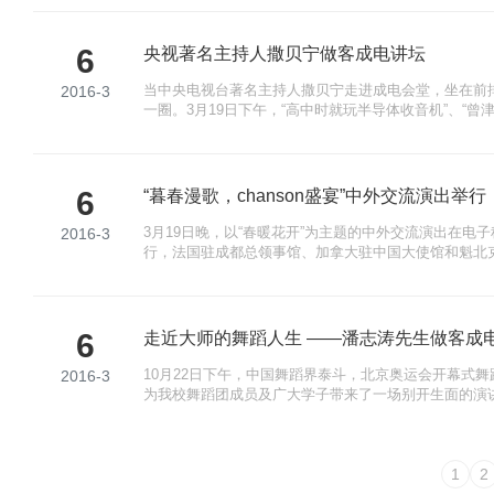
笛声，由一曲《火车记忆》开场，丢火车乐队的歌声带
明、自由、希望的旅程。在演奏过程中，歌迷粉丝赶至
跟
6
央视著名主持人撒贝宁做客成电讲坛
当中央电视台著名主持人撒贝宁走进成电会堂，坐在前
2016-3
一圈。3月19日下午，“高中时就玩半导体收音机”、“曾
宁，终于来到了电子科技大学，“圆了儿时的一个梦”。 “我和成电很有缘，今天终于来
啦！” 撒贝宁说，一走进成电校园就感觉特别亲切。看
6
“暮春漫歌，chanson盛宴”中外交流演出举行
3月19日晚，以“春暖花开”为主题的中外交流演出在电
2016-3
行，法国驻成都总领事馆、加拿大驻中国大使馆和魁北
会。本次演出分为“东方韵”、“西方情”上下两场，来自
国、加拿大等国的音乐家尽情发挥，为现场观众提供了
激情体验。 丝竹烟雨，藏羌欢歌 上半场演出以学
6
走近大师的舞蹈人生 ——潘志涛先生做客成
10月22日下午，中国舞蹈界泰斗，北京奥运会开幕式
2016-3
为我校舞蹈团成员及广大学子带来了一场别开生面的演
了他的人生经历，并对同学们提出的关于舞蹈的现实问
此次讲座。 申小蓉副书记致辞后，主持人简介了潘志
央视《直通春晚》节目的视频揭开了本次演讲的序幕。接
1
2