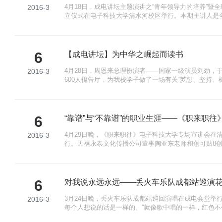
4月18日，成电讲坛主题演讲之“青年领导力的培养”暨
2016-3
立仪式在电子科技大学清水河校区举行。本期主讲人是
张萌博士，电子科技大学校党委申小蓉副书记、国家大
出席此次活动。 申小蓉副书记致欢迎辞时谈到，在全
国政治、经济、文化等领域正在相互交融与渗透，因此
电
6
【成电讲坛】为中华之崛起而读书
4月28日，周恩来总理扮演者——国家一级演员刘劲，
2016-3
600人报告厅，为我校学子做了一场有关“梦想、坚持、
部部长丁云，电子科技大学校党委副书记申小蓉，校党
讲座。 “心里有一颗大树，杂草才会少。人有了梦想与
出，梦想对于人成功成才具有非常重要的意义。对此，
6
“靠谱”与“不靠谱”的职业生涯——《职来职往
4月29日晚，《职来职往》电子科技大学专场宣讲会在清
2016-3
行。天禧永泰文化传播公司董事陶亚东老师和创可贴8
各自的职业生涯，这两类“靠谱”与“不靠谱”人生经历的
多样的，不拘一格将会前途宽广！ “靠谱青年，永远职
霸、拼爹、颜值最多只是职场的加分项，而“靠谱”才是
6
对我说永远永远——丢火车乐队成都站巡演
3月24日晚，丢火车乐队成都站巡回演唱在成电会堂举
2016-3
每个人想说的话是一样的。”就像歌中唱的一样，红色
摇滚的乐曲，丢火车乐队同成电学子继续追寻信仰，继