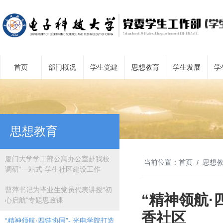
首页
部门概况
学生党建
思想教育
学生发展
学
思想教育
厦门大学学工部公寓办公室赴我校
当前位置：
首页
思想
调研“一站式”学生社区建设工作
曹萍书记为毕业生党员代表讲授“初
“精神领航·
心启航”专题思政课
香社区
“精神领航·四链协同”- 光电学院打造