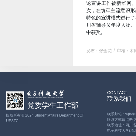
论宣讲工作被新华网、
次，在筑牢主流意识形
特色的宣讲模式进行了
川省辅导员年度人物、
中获奖。
发布：张金花
审核：木
CONTACT
联系我们
党委学生工作部
联系邮箱：wjb@ues
版权所有 © 2024 Student Affairs Department OF
联系方式请点击
UESTC
联系地址：四川省
电子科技大学(清