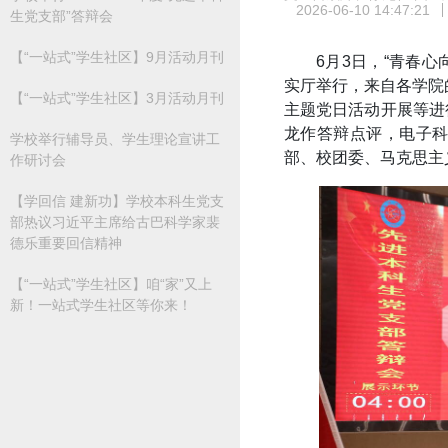
2026-06-10 14:47:21
生党支部”答辩会
【“一站式”学生社区】9月活动月刊
6月3日，“青春心
实厅举行，来自各学院
【“一站式”学生社区】3月活动月刊
主题党日活动开展等进
龙作答辩点评，电子
学校举行辅导员、学生理论宣讲工
部、校团委、马克思主
作研讨会
【学回信 建新功】学校本科生党支
部热议习近平主席给古巴科学家裴
德乐重要回信精神
【“一站式”学生社区】咱“家”又上
新！一站式学生社区等你来！