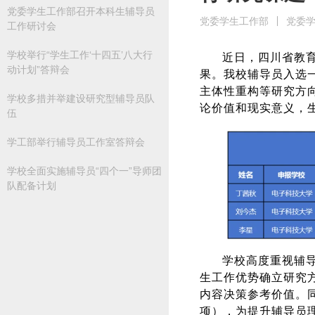
党委学生工作部召开本科生辅导员
党委学生工作部
党委
工作研讨会
学校举行“学生工作‘十四五’八大行
近日，四川省教育
动计划”答辩会
果。我校辅导员入选一
主体性重构等研究方
学校多措并举建设研究型辅导员队
论价值和现实意义，
伍
学工部举行辅导员工作室答辩会
学校全面实施辅导员“四个一”导师团
队配备计划
学校高度重视辅
生工作优势确立研究
内容决策参考价值。
项），为提升辅导员