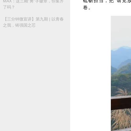
砥砺担当，把"请党
MAX：这三颗“勇”字徽章，你集齐
了吗？
卷。
【三分钟微宣讲】第九期 | 以青春
之我，铸强国之芯