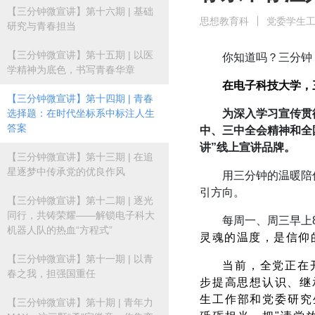
【三分钟微宣讲】第十六期 | 基础
思想教育科
党委学生
研究与青春担当
【三分钟微宣讲】第十五期 | 以医
你知道吗？三分钟，
学精神为底色，书写青春华章
在电子科技大学，
【三分钟微宣讲】第十四期 | 青春
选择题：在时代坐标系中标注人生
为深入学习宣传贯
答案
中、三中全会精神和全
讲”线上宣讲品牌。
【三分钟微宣讲】第十三期 | 在追
星逐梦中传承党的优良作风
用三分钟的温暖陪
引方向。
【三分钟微宣讲】第十二期 | 逐光
同行，共铸荣耀——解锁电子科大
每周一、周三早上
机器人队的热血“方程式”
灵魂的温度，是信仰
【三分钟微宣讲】第十一期 | 以青
当前，全党正在
春之我，担强国重任
步提高思想认识、继
生工作部和党委研究
【三分钟微宣讲】第十期 | 青年力