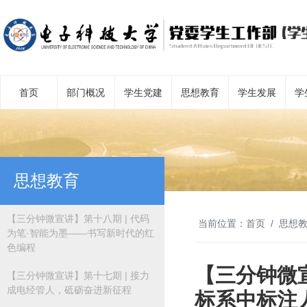
首页
部门概况
学生党建
思想教育
学生发展
学
思想教育
【三分钟微宣讲】第十八期 | 代码
当前位置：
首页
思想
为笔·智能为墨——书写新时代的红
色编程
【三分钟微
【三分钟微宣讲】第十七期 | 接力
成电经管人，砥砺奋进新征程
标系中标注