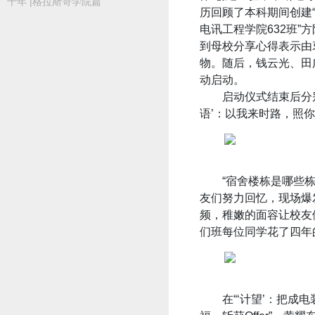
十年 |格拉斯哥学院篇
历回顾了本科期间创建
电讯工程学院632班
到母校分享心得表示由
物。随后，钱云光、田
动启动。
启动仪式结束后分别以“‘
语’：以我来时路，照你沿
“宿舍楼栋是哪些栋”“
友们努力回忆，现场爆
频，稚嫩的面容让校友
们班每位同学花了四年
在“‘计望’：把成电装