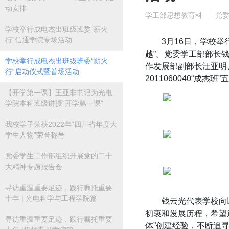
动安排
学工部思想教育科
党
学校举行成电杰出班级班委“薪火
行”信通学院专场活动
3月16日，学校
越”。党委学工部部长
学校举行成电杰出班级班委“薪火
作发展部副部长汪亚明
行”启动仪式暨首场活动
2011060040“成
【开学第一课】王亚非书记为光电
学院本科班级讲授“开学第一课”
我校学子荣获2022年“四川省年度大
学生人物”荣誉称号
党委学生工作部组织开展党的二十
大精神专题报告会
寻访重温重要足迹，践行嘱托重要
十年 | 光电科学与工程学院篇
钱云光代表学校向以校
初衷和发展历程，希望
寻访重温重要足迹，践行嘱托重要
体”创建经验，不断追