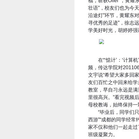
福，斩获Offer”，黄耀东
壮语”，校友们也为今
沿途灯”环节，黄耀东
寻优秀的足迹”，徐志
学美好时光，胡婷婷强
在“‘惦计’：‘计算
频，传达学院对2011
文宇说“希望大家多回
友们百忙之中回来给学
教室，早自习永远是满
里很高兴。”看完视频
母校教诲，始终保持一
“毕业后，同学们只要
西游”“成都的同学经
家不仅和他们一起走过了
班级凝聚力。