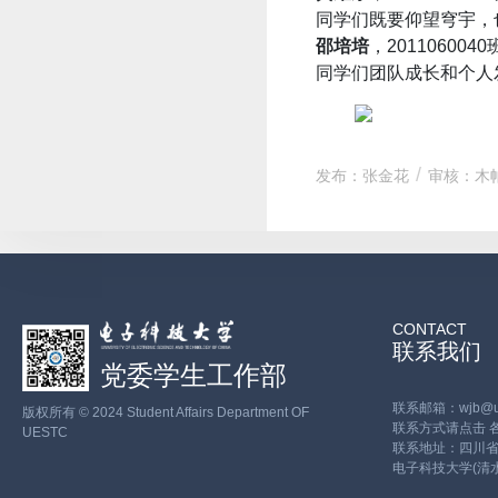
同学们既要仰望穹宇，
邵培培
，2011060
同学们团队成长和个人
发布：张金花
审核：木
CONTACT
联系我们
党委学生工作部
联系邮箱：wjb@ues
版权所有 © 2024 Student Affairs Department OF
联系方式请点击
UESTC
联系地址：四川省
电子科技大学(清