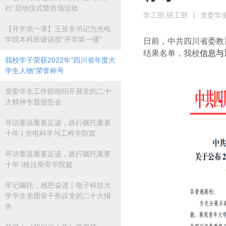
行”启动仪式暨首场活动
学工部,研工部
党委学
【开学第一课】王亚非书记为光电
学院本科班级讲授“开学第一课”
日前，中共四川省委教育
结果名单，我校
信息与
我校学子荣获2022年“四川省年度大
学生人物”荣誉称号
党委学生工作部组织开展党的二十
大精神专题报告会
寻访重温重要足迹，践行嘱托重要
十年 | 光电科学与工程学院篇
寻访重温重要足迹，践行嘱托重要
十年 |格拉斯哥学院篇
牢记嘱托，感恩奋进丨电子科技大
学学生党团骨干热议党的二十大报
告