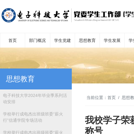
首页
部门概况
学生党建
思想教育
学生发展
学
思想教育
电子科技大学2024年毕业季系列活
当前位置：
首页
思想
动安排
学校举行成电杰出班级班委“薪火
我校学子荣获
行”信通学院专场活动
称号
学校举行成电杰出班级班委“薪火