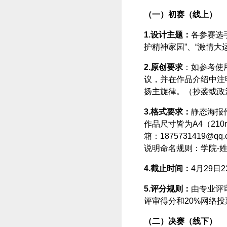
（一）初赛（线上）
1.设计主题：
各参赛选
护精神家园”、“激情
2.原创要求
：如参考使
议，并在作品介绍中注
扬主旋律。（抄袭或政
3.格式要求：
静态海报
作品尺寸皆为A4（21
箱：1875731419@
说明命名规则：学院-姓名-
4.截止时间：
4月29日
5.评分规则：
由专业评
评审得分和20%网络
（二）决赛（线下）