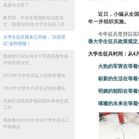
直接当士官了
近日，小编从全国
教育部、中央军委国防动员部发
年一并组织实施。
文，部署2020年大学生征兵工作
今年征兵坚持以实
大学生征兵报名已开始，“兵役登
善大学生征兵政策规定
记”这样填报！
大学生征兵时间：
从4
我校举行军队转业干部进高校专项
培训开班仪式
火热的军营在等着
2019年大学生应征入伍报名通知
崭新的生活在等着
2019年大学生兵役登记报名通知
明媚的朝阳在等着
武侯区武装部罗顺武部长来校交流
璀璨的未来在等着
工作
我校参加2018年全国大学生征兵工
作视频会