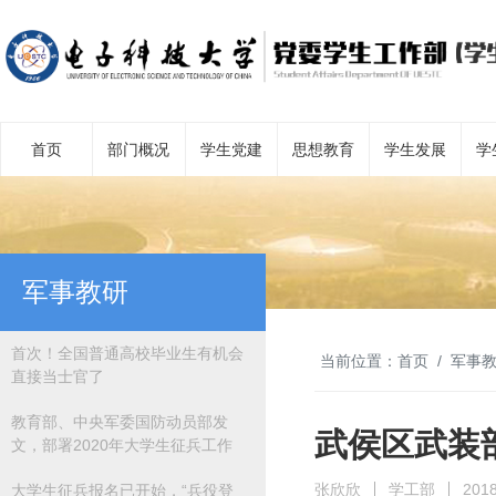
首页
部门概况
学生党建
思想教育
学生发展
学
军事教研
首次！全国普通高校毕业生有机会
当前位置：
首页
军事
直接当士官了
教育部、中央军委国防动员部发
武侯区武装
文，部署2020年大学生征兵工作
张欣欣
学工部
2018
大学生征兵报名已开始，“兵役登