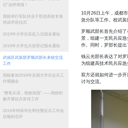
记”这样填报！
10月26日上午，成
我校举行军队转业干部进高校专项
急分队等工作。校武装
培训开班仪式
罗顺武部长首先介绍了
2019年大学生应征入伍报名通知
景，组建一支民兵应急
作。同时，罗部长提出
2019年大学生兵役登记报名通知
钱云光部长表达了对罗
武侯区武装部罗顺武部长来校交流
为组建高技术民兵应急
工作
双方还就如何进一步开
我校参加2018年全国大学生征兵工
作视频会
讨与交流。
“携笔从戎，报效祖国” ——我校积
极开展征兵宣传工作
2015年特殊学生帮扶暨征兵工作会
议顺利召开