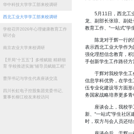
华中科技大学学工部来校调研
5月11日，西北
西北工业大学学工部来校调研
龙、副部长张琼、副处
教育工作、“一站式”
学校召开2026年心理健康教育工作
研讨会
陈龙对于辉一行的
表示西北工业大学作为
南京农业大学来校调研
强化理想信念教育，积
【开局“十五五”】多维赋能 精耕细
手创新学生工作路径方
育 学校推进实施“辅导员赋能工程”
于辉对我校学生工
曹萍书记与学生代表座谈交流
信息学科优势，在学生
伍专业化建设等方面形
四川长虹电子控股集团党委书记、
务国家战略培养更多青
董事长柳江校友来校访问
座谈会上，我校学
新、“一站式”学生社
时，双方与会人员还结
座谈会后，于辉一